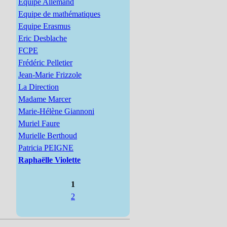
Equipe Allemand
Equipe de mathématiques
Equipe Erasmus
Eric Desblache
FCPE
Frédéric Pelletier
Jean-Marie Frizzole
La Direction
Madame Marcer
Marie-Hélène Giannoni
Muriel Faure
Murielle Berthoud
Patricia PEIGNE
Raphaëlle Violette
1
2