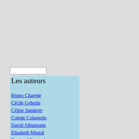
Les auteurs
Bruno Charette
Cécile Gebelin
Céline Sanderre
Colette Colangelo
David Albamonte
Elisabeth Mistral