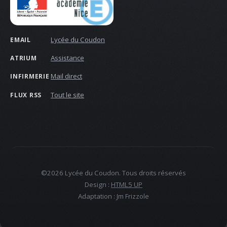
Lycée du Coudon
EMAIL
Assistance
ATRIUM
Mail direct
INFIRMERIE
Tout le site
FLUX RSS
©2026 Lycée du Coudon. Tous droits réservés
Design :
HTML5 UP
Adaptation : Jm Frizzole