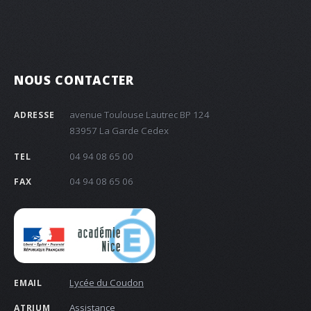
NOUS CONTACTER
avenue Toulouse Lautrec BP 124
ADRESSE
83957 La Garde Cedex
04 94 08 65 00
TEL
04 94 08 65 06
FAX
Lycée du Coudon
EMAIL
Assistance
ATRIUM