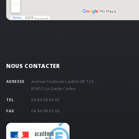
NOUS CONTACTER
avenue Toulouse Lautrec BP 124
ADRESSE
83957 La Garde Cedex
04 94 08 65 00
TEL
04 94 08 65 06
FAX