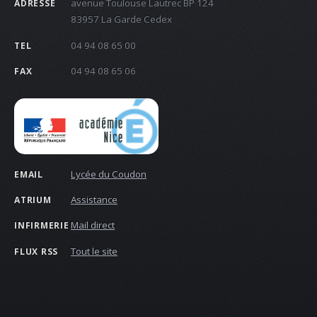
avenue Toulouse Lautrec BP 124
ADRESSE
83957 La Garde Cedex
04 94 08 65 00
TEL
04 94 08 65 06
FAX
Lycée du Coudon
EMAIL
Assistance
ATRIUM
Mail direct
INFIRMERIE
Tout le site
FLUX RSS